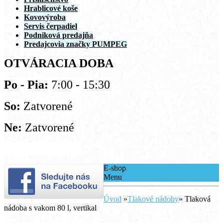
Hrablicové koše
Kovovýroba
Servis čerpadiel
Podniková predajňa
Predajcovia značky PUMPEG
OTVÁRACIA DOBA
Po - Pia:
7:00 - 15:30
So:
Zatvorené
Ne:
Zatvorené
E-shop
Menu
Úvod
»
Tlakové nádoby
»
Tlaková
nádoba s vakom 80 l, vertikal