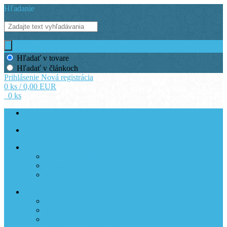
Hľadanie
Hľadať v tovare
Hľadať v článkoch
Prihlásenie
Nová registrácia
0 ks / 0,00 EUR
0 ks
O NÁS
VÝROBA ELEKTROMOTOROV
Tester motorových vinutí
Analyzátor motora
Vťahovanie vinutia
RADY/ ZAUJÍMAVOSTI
Prehľad použitia čerpadiel GSK
Ako vybrať čerpadlo do studne
Chod čerpadla na sucho