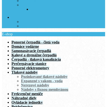
Prečo prevíjateľný motor?
Zaujímavosti »
Povodeň 2010->Budovateľská ul.
KONTAKT
Kontakt
Kontaktný formulár
E-shop
Ponorné čerpadlá - čistá voda
Domáce vodárne
Samonasávacie čerpadlá
Kalové a drenážne čerpadlá
Čerpadlá - tlaková kanalizácia
Prečerpávacie stanice
Ponorné elektromotory
Tlakové nádoby
Pozinkované tlakové nádoby
Expanzné s vakom - voda
Nerezové nádoby
Nádoby s fixnou membránou
Frekvenčné meniče
Náhradné diely
Ovládacie jednotky
Príslušenstvo