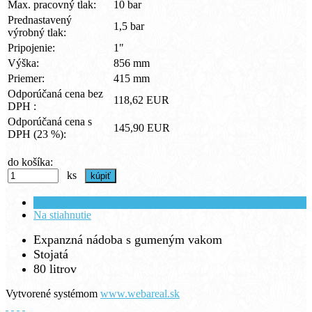
Max. pracovný tlak:
10 bar
Prednastavený
1,5 bar
výrobný tlak:
Pripojenie:
1"
Výška:
856 mm
Priemer:
415 mm
Odporúčaná cena bez
118,62 EUR
DPH :
Odporúčaná cena s
145,90 EUR
DPH (23 %):
do košíka:
ks
Popis a parametre
Na stiahnutie
Expanzná nádoba s gumeným vakom
Stojatá
80 litrov
Vytvorené systémom
www.webareal.sk